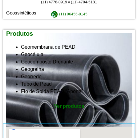
(11) 4778-0919 // (11) 4704-5181
Geossintéticos
(11) 96456-0145
Produtos
Geomembrana de PEAD
Geocélula
Geocomposto Drenante
Geogrelha
Georrede
Tubo de Pead
Fio de Solda PEAD “Aporte”
Ver produtos