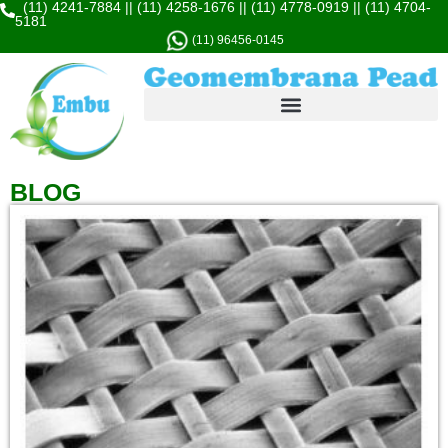
(11) 4241-7884 || (11) 4258-1676 || (11) 4778-0919 || (11) 4704-
5181
(11) 96456-0145
BLOG