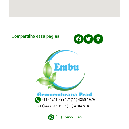
Compartilhe essa página
(11) 4241-7884 // (11) 4258-1676
(11) 4778-0919 // (11) 4704-5181
(11) 96456-0145