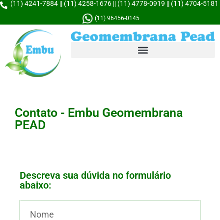
(11) 4241-7884 || (11) 4258-1676 || (11) 4778-0919 || (11) 4704-5181
(11) 96456-0145
Contato - Embu Geomembrana
PEAD
Descreva sua dúvida no formulário
abaixo: